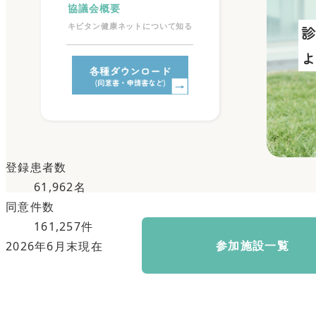
ケアネットサービス
参加施設等で情報を共有
協議会概要
キビタン健康ネットについて知る
登録患者数
61,962
名
同意件数
161,257
件
参加施設一覧
2026年6月末
現在