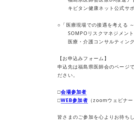
キビタン健康ネット公式サ
○「医療現場での接遇を考える 
SOMPOリスクマネジメント
医療・介護コンサルティング
山崎 
【お申込みフォーム】
申込先は福島県医師会のページ
ださい。
□
会場参加者
□
WEB参加者
（zoomウェビナー
皆さまのご参加を心よりお待ち